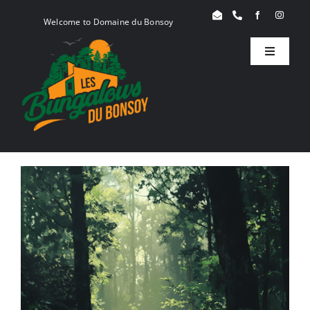
Skip
Welcome to Domaine du Bonsoy
to
content
Toggle
Navigati
Birdy
Woody
Serenity
Book
Blog