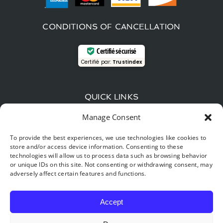
CONDITIONS OF CANCELLATION
Certifié sécurisé
Certifié par:
Trustindex
QUICK LINKS
Manage Consent
Wood-fired beer and local flavors: The gourmet
guide around Hastière
To provide the best experiences, we use technologies like cookies to
store and/or access device information. Consenting to these
Time travel: explore the Furfooz reserve, the “little
technologies will allow us to process data such as browsing behavior
Provence” of Belgium.
or unique IDs on this site. Not consenting or withdrawing consent, may
adversely affect certain features and functions.
Digital detox & nature: Why your best New Year’s
resolution for 2026 starts in Hastière
Accept