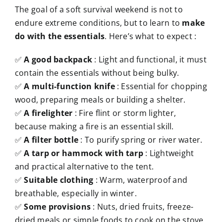
The goal of a soft survival weekend is not to
endure extreme conditions, but to learn to
make
do with the essentials
. Here’s what to expect :
✅
A good backpack
: Light and functional, it must
contain the essentials without being bulky.
✅
A multi-function knife
: Essential for chopping
wood, preparing meals or building a shelter.
✅
A firelighter
: Fire flint or storm lighter,
because making a fire is an essential skill.
✅
A filter bottle
: To purify spring or river water.
✅
A tarp or hammock with tarp
: Lightweight
and practical alternative to the tent.
✅
Suitable clothing
: Warm, waterproof and
breathable, especially in winter.
✅
Some provisions
: Nuts, dried fruits, freeze-
dried meals or simple foods to cook on the stove.