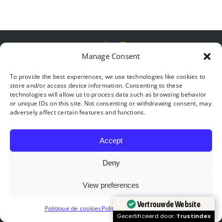
Manage Consent
To provide the best experiences, we use technologies like cookies to
store and/or access device information. Consenting to these
technologies will allow us to process data such as browsing behavior
or unique IDs on this site. Not consenting or withdrawing consent, may
adversely affect certain features and functions.
Accept
Wij zijn een familieorganisatie. Wij beheren
Deny
accommodatie gelegen in het domein van Bonsoy in
Hastière, in de Waalse Ardenne, in samenwerking met de
View preferences
conciërge van Mosane.
Vertrouwde Website
Politique de cookies
Politique de confidentialité
Gecertificeerd door:
Trustindex
CONNECT