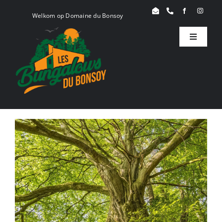
Skip
Welkom op Domaine du Bonsoy
to
content
Toggle
Navigati
Birdy
Woody
Serenity
Boek
Blog