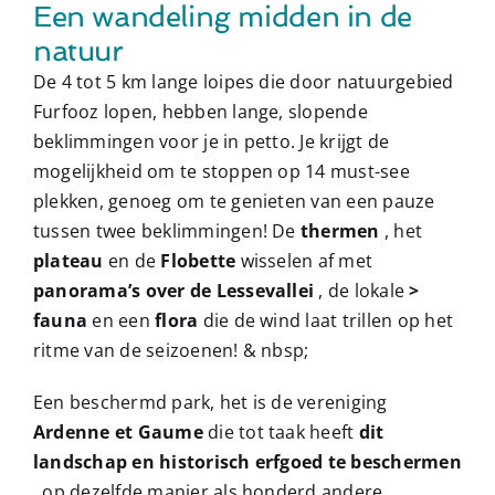
Een wandeling midden in de
natuur
De 4 tot 5 km lange loipes die door natuurgebied
Furfooz lopen, hebben lange, slopende
beklimmingen voor je in petto. Je krijgt de
mogelijkheid om te stoppen op 14 must-see
plekken, genoeg om te genieten van een pauze
tussen twee beklimmingen! De
thermen
, het
plateau
en de
Flobette
wisselen af ​​met
panorama’s over de Lessevallei
, de lokale
>
fauna
en een
flora
die de wind laat trillen op het
ritme van de seizoenen! & nbsp;
Een beschermd park, het is de vereniging
Ardenne et Gaume
die tot taak heeft
dit
landschap en historisch erfgoed te beschermen
, op dezelfde manier als honderd andere