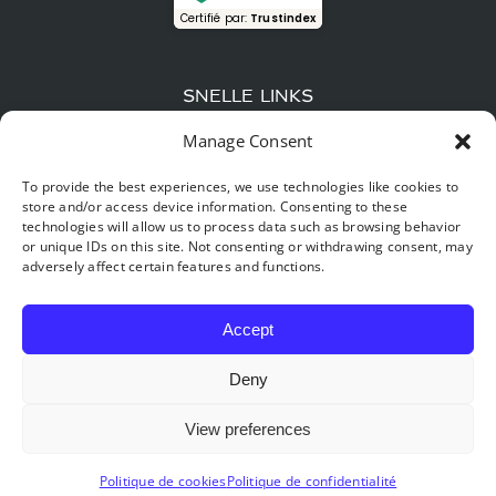
Certifié par:
Trustindex
SNELLE LINKS
Manage Consent
Bier gebrouwen in een houtoven en lokale smaken: de
culinaire gids van Hastière
To provide the best experiences, we use technologies like cookies to
store and/or access device information. Consenting to these
Een reis door de tijd: ontdek het natuurreservaat Furfooz,
technologies will allow us to process data such as browsing behavior
het “kleine Provence” van België
or unique IDs on this site. Not consenting or withdrawing consent, may
adversely affect certain features and functions.
Digitale en natuurlijke detox: waarom jouw beste
voornemen voor 2026 begint in Hastière.
Accept
Deny
View preferences
©2026 BONSOY BUNGALOWS |
Annuleringsbeleid
|
Gids Voor
Reizigers
Politique de cookies
Politique de confidentialité
Design & Developed by
Rikidesk