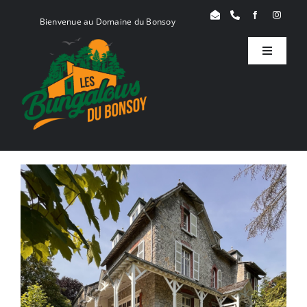
Skip
Bienvenue au Domaine du Bonsoy
to
content
Toggle
Navigati
Birdy
Woody
Serenity
Réservation
Blog