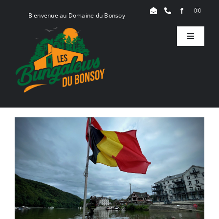
Skip
Bienvenue au Domaine du Bonsoy
to
content
Toggle
Navigati
Birdy
Woody
Serenity
Réservation
Blog