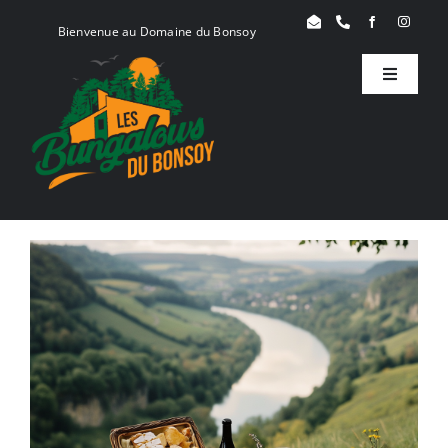
Skip
Bienvenue au Domaine du Bonsoy
to
content
Toggle
Navigati
Birdy
Woody
Serenity
Réservation
Blog