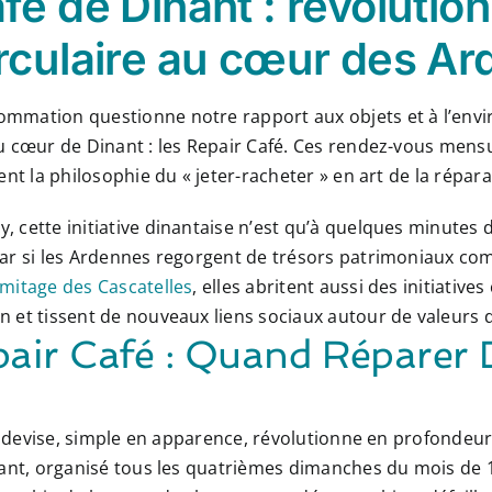
fé de Dinant : révolutio
irculaire au cœur des A
mation questionne notre rapport aux objets et à l’envir
u cœur de Dinant : les Repair Café. Ces rendez-vous mensue
nt la philosophie du « jeter-racheter » en art de la réparat
cette initiative dinantaise n’est qu’à quelques minutes d
Car si les Ardennes regorgent de trésors patrimoniaux c
mitage des Cascatelles
, elles abritent aussi des initiati
 et tissent de nouveaux liens sociaux autour de valeurs 
air Café : Quand Réparer D
te devise, simple en apparence, révolutionne en profondeu
nant, organisé tous les quatrièmes dimanches du mois de 1