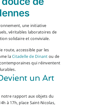
n douce de
rdennes
onnement, une initiative
ls, véritables laboratoires de
ion solidaire et conviviale.
e route, accessible par les
omme la
Citadelle de Dinant
ou de
ves contemporaines qui réinventent
durables.
evient un Art
r notre rapport aux objets du
4h à 17h, place Saint-Nicolas,