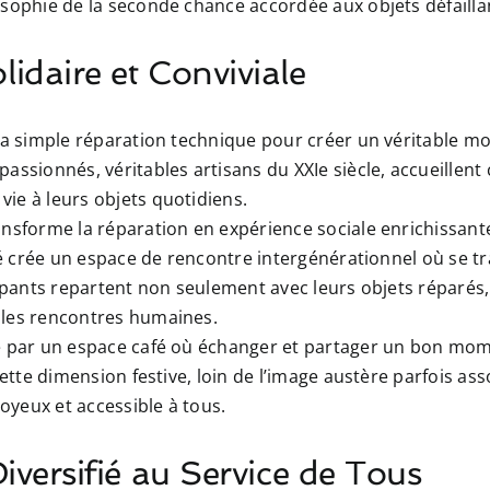
osophie de la seconde chance accordée aux objets défailla
daire et Conviviale
 la simple réparation technique pour créer un véritable m
assionnés, véritables artisans du XXIe siècle, accueillen
ie à leurs objets quotidiens.
nsforme la réparation en expérience sociale enrichissante
afé crée un espace de rencontre intergénérationnel où se t
cipants repartent non seulement avec leurs objets réparés
lles rencontres humaines.
e par un espace café où échanger et partager un bon mom
Cette dimension festive, loin de l’image austère parfois ass
yeux et accessible à tous.
iversifié au Service de Tous