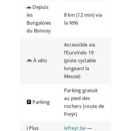
🚗 Depuis
les
8 km (12 min) via
Bungalows
la N96
du Bonsoy
Accessible via
l’EuroVelo 19
🚲 À vélo
(piste cyclable
longeant la
Meuse)
Parking gratuit
au pied des
🅿️ Parking
rochers (route de
Freÿr)
ℹ️ Plus
lefreyr.be
—