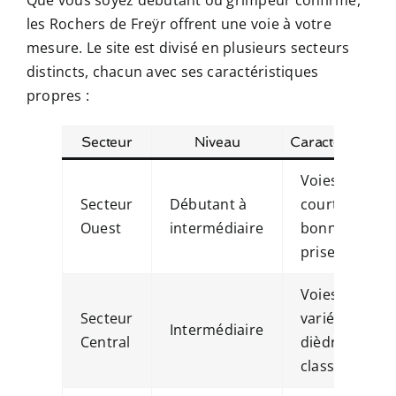
Que vous soyez débutant ou grimpeur confirmé,
les Rochers de Freÿr offrent une voie à votre
mesure. Le site est divisé en plusieurs secteurs
distincts, chacun avec ses caractéristiques
propres :
Secteur
Niveau
Caractéristique
Voies
Secteur
Débutant à
courtes,
Ouest
intermédiaire
bonnes
prises
Voies
Secteur
variées,
Intermédiaire
Central
dièdres
classiques