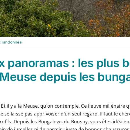
:
randonnée
x panoramas : les plus 
a Meuse depuis les bung
. Et il y a la Meuse, qu’on contemple. Ce fleuve millénaire 
e se laisse pas apprivoiser d’un seul regard. Il faut le che
rofils. Depuis les Bungalows du Bonsoy, vous êtes idéalem
 de jumelles ni de permis : juste de bonnes chaussures, u