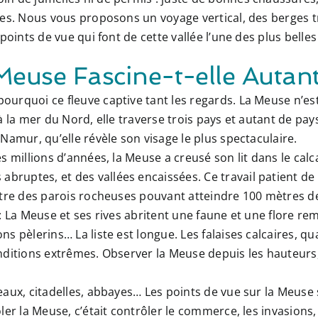
les. Nous vous proposons un voyage vertical, des berges t
points de vue qui font de cette vallée l’une des plus belles
Meuse Fascine-t-elle Autant
urquoi ce fleuve captive tant les regards. La Meuse n’est
 la mer du Nord, elle traverse trois pays et autant de paysa
Namur, qu’elle révèle son visage le plus spectaculaire.
 millions d’années, la Meuse a creusé son lit dans le calc
s abruptes
, et des
vallées encaissées
. Ce travail patient d
ntre des parois rocheuses pouvant atteindre 100 mètres d
:
La Meuse et ses rives abritent une faune et une flore re
s pèlerins… La liste est longue. Les falaises calcaires, qu
nditions extrêmes. Observer la Meuse depuis les hauteurs,
aux, citadelles, abbayes… Les points de vue sur la Meuse
ler la Meuse, c’était contrôler le commerce, les invasions