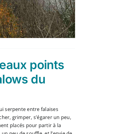
beaux points
alows du
qui serpente entre falaises
rcher, grimper, s’égarer un peu,
ent placés pour partir à la
n peu de souffle, et l’envie de