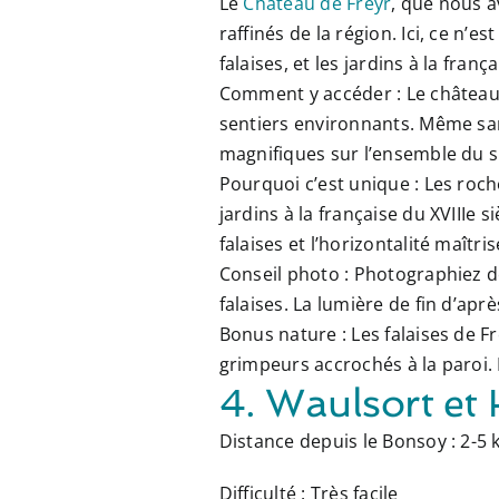
Le
Château de Freÿr
, que nous a
raffinés de la région. Ici, ce n’
falaises, et les jardins à la franç
Comment y accéder :
Le château 
sentiers environnants. Même san
magnifiques sur l’ensemble du si
Pourquoi c’est unique :
Les
roch
jardins à la française du XVIIIe 
falaises et l’horizontalité maîtr
Conseil photo :
Photographiez de
falaises. La lumière de fin d’aprè
Bonus nature :
Les falaises de Fr
grimpeurs accrochés à la paroi. 
4. Waulsort et 
Distance depuis le Bonsoy :
2-5 
Difficulté :
Très facile