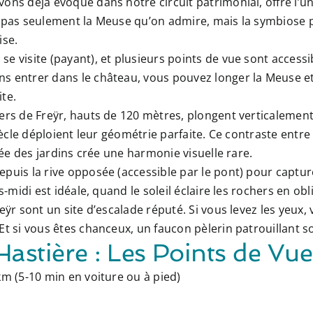
vons déjà évoqué dans notre circuit patrimonial, offre l’un
est pas seulement la Meuse qu’on admire, mais la
symbiose pa
aise
.
se visite (payant), et plusieurs points de vue sont accessib
s entrer dans le château, vous pouvez longer la Meuse et
te.
ers de Freÿr
, hauts de 120 mètres, plongent verticalement
siècle déploient leur géométrie parfaite. Ce contraste entre
isée des jardins crée une harmonie visuelle rare.
puis la rive opposée (accessible par le pont) pour captur
s-midi est idéale, quand le soleil éclaire les rochers en obl
eÿr sont un site d’escalade réputé. Si vous levez les yeux,
Et si vous êtes chanceux, un faucon pèlerin patrouillant so
Hastière : Les Points de Vu
km (5-10 min en voiture ou à pied)