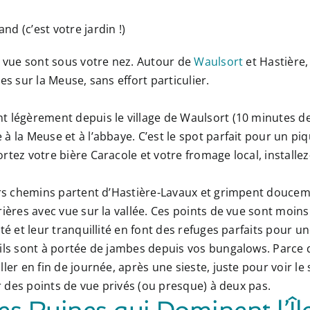
d (c’est votre jardin !)
e vue sont sous votre nez. Autour de
Waulsort
et Hastière,
tes sur la Meuse
, sans effort particulier.
 légèrement depuis le village de Waulsort (10 minutes d
à la Meuse et à l’abbaye. C’est le spot parfait pour un p
rtez votre bière Caracole et votre fromage local, installez
s chemins partent d’Hastière-Lavaux et grimpent douceme
rières avec vue sur la vallée. Ces points de vue sont moins
té et leur tranquillité en font des refuges parfaits pour u
ils sont à portée de jambes depuis vos bungalows. Parce q
ler en fin de journée, après une sieste, juste pour voir le
ir des points de vue privés (ou presque) à deux pas.
Les Ruines qui Dominent l’Î