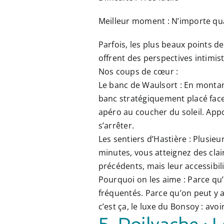
Meilleur moment :
N’importe quan
Parfois, les plus beaux points d
offrent des
perspectives intimis
Nos coups de cœur :
Le banc de Waulsort :
En montant
banc stratégiquement placé face 
apéro au coucher du soleil. Appo
s’arrêter.
Les sentiers d’Hastière :
Plusieur
minutes, vous atteignez des clai
précédents, mais leur accessibili
Pourquoi on les aime :
Parce qu’
fréquentés. Parce qu’on peut y al
c’est ça, le luxe du Bonsoy : avo
5. Poilvache : 