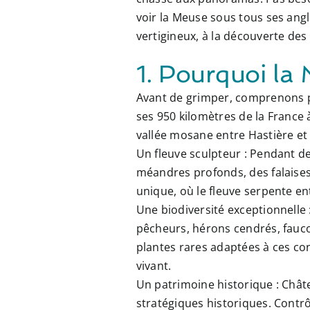
voir la Meuse sous tous ses ang
vertigineux, à la découverte des 
1. Pourquoi la 
Avant de grimper, comprenons po
ses
950 kilomètres
de la France à
vallée mosane entre Hastière et 
Un fleuve sculpteur :
Pendant des
méandres profonds
, des
falaise
unique, où le fleuve serpente e
Une biodiversité exceptionnelle 
pêcheurs, hérons cendrés, faucon
plantes rares adaptées à ces co
vivant.
Un patrimoine historique :
Châte
stratégiques historiques. Contrô